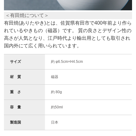
＜有田焼について＞
有田焼(ありたやき)とは、佐賀県有田市で400年前より作ら
れているやきもの（磁器）です。 質の良さとデザイン性の
高さが人気となり、江戸時代より輸出用としても取引され
国内外にて広く用いられています。
サイズ
約 φ6.5cm×H4.5cm
材 質
磁器
重 さ
約 80g
容 量
約50ml
製造国
日本