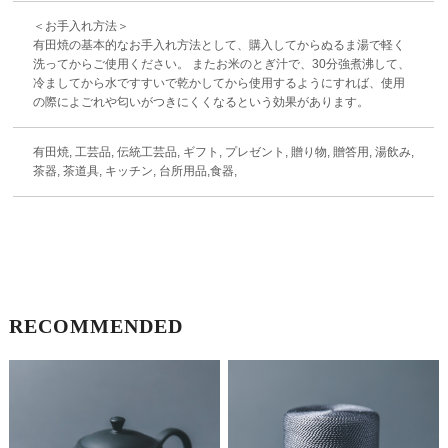
＜お手入れ方法＞
有田焼の基本的なお手入れ方法として、購入してからぬるま湯で軽く
洗ってからご使用ください。 またお米のとぎ汁で、30分強煮沸して、
冷ましてから水ですすいで乾かしてから使用するようにすれば、使用
の際によごれや匂いがつきにくくなるという効果があります。
有田焼, 工芸品, 伝統工芸品, ギフト, プレゼント, 贈り物, 贈答用, 湯飲み,
茶器, 茶道具, キッチン, 台所用品,食器,
RECOMMENDED