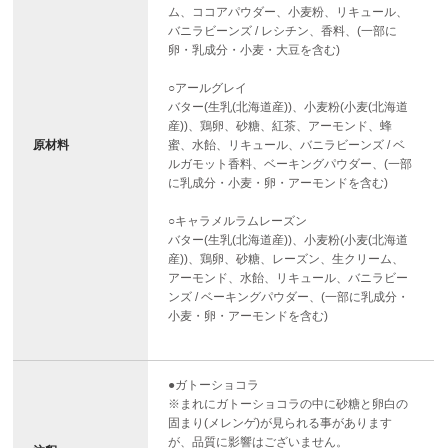
ム、ココアパウダー、小麦粉、リキュール、
バニラビーンズ / レシチン、香料、(一部に
卵・乳成分・小麦・大豆を含む)
○アールグレイ
バター(生乳(北海道産))、小麦粉(小麦(北海道
産))、鶏卵、砂糖、紅茶、アーモンド、蜂
原材料
蜜、水飴、リキュール、バニラビーンズ / ベ
ルガモット香料、ベーキングパウダー、(一部
に乳成分・小麦・卵・アーモンドを含む)
○キャラメルラムレーズン
バター(生乳(北海道産))、小麦粉(小麦(北海道
産))、鶏卵、砂糖、レーズン、生クリーム、
アーモンド、水飴、リキュール、バニラビー
ンズ / ベーキングパウダー、(一部に乳成分・
小麦・卵・アーモンドを含む)
●ガトーショコラ
※まれにガトーショコラの中に砂糖と卵白の
固まり(メレンゲ)が見られる事があります
が、品質に影響はございません。