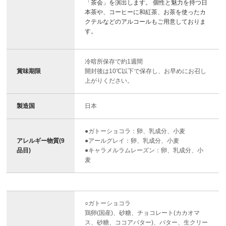
「茶会」を演出します。 個性と魅力を持つ日
本茶や、コーヒーに和紅茶、お茶を使ったカ
クテルなどのアルコールもご用意しておりま
す。
冷暗所保存で約1週間
賞味期限
開封後は10℃以下で保存し、お早めにお召し
上がりください。
製造国
日本
●ガトーショコラ：卵、乳成分、小麦
アレルギー物質(9
●アールグレイ：卵、乳成分、小麦
品目)
●キャラメルラムレーズン：卵、乳成分、小
麦
○ガトーショコラ
鶏卵(国産)、砂糖、チョコレート(カカオマ
ス、砂糖、ココアバター)、バター、生クリー