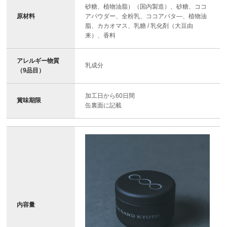
砂糖、植物油脂）（国内製造）、砂糖、ココ
原材料
アパウダー、全粉乳、ココアバタ―、植物油
脂、カカオマス、乳糖 / 乳化剤（大豆由
来）、香料
アレルギー物質
乳成分
（9品目）
加工日から60日間
賞味期限
缶裏面に記載
内容量