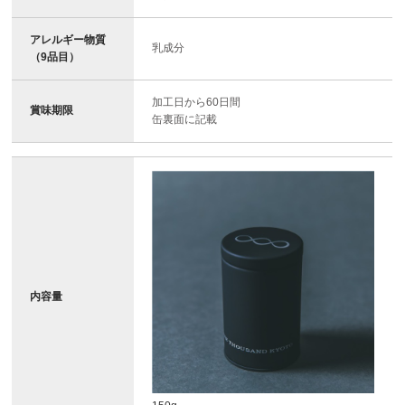
アレルギー物質
乳成分
（9品目）
加工日から60日間
賞味期限
缶裏面に記載
内容量