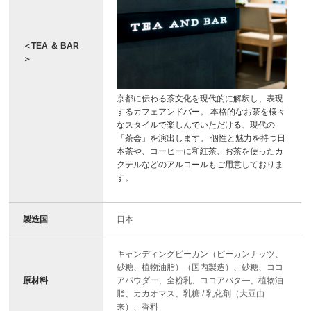
＜TEA ＆ BAR
＞
京都に伝わる茶文化を現代的に解釈し、表現
するカフェアンドバー。 本格的なお茶を様々
なスタイルで楽しんでいただける、現代の
「茶会」を演出します。 個性と魅力を持つ日
本茶や、コーヒーに和紅茶、お茶を使ったカ
クテルなどのアルコールもご用意しておりま
す。
製造国
日本
キャンディングピーカン（ピーカンナッツ、
砂糖、植物油脂）（国内製造）、砂糖、ココ
原材料
アパウダー、全粉乳、ココアバタ―、植物油
脂、カカオマス、乳糖 / 乳化剤（大豆由
来）、香料