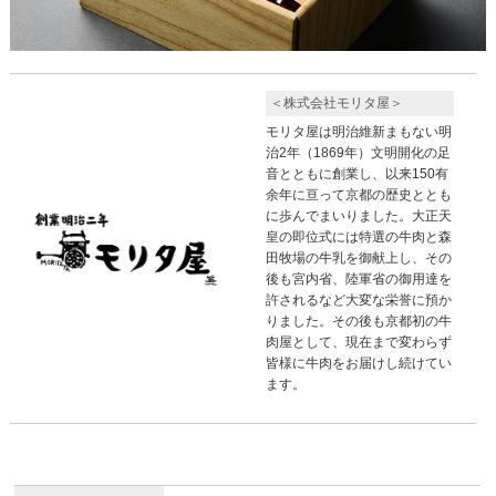
＜株式会社モリタ屋＞
モリタ屋は明治維新まもない明
治2年（1869年）文明開化の足
音とともに創業し、以来150有
余年に亘って京都の歴史ととも
に歩んでまいりました。大正天
皇の即位式には特選の牛肉と森
田牧場の牛乳を御献上し、その
後も宮内省、陸軍省の御用達を
許されるなど大変な栄誉に預か
りました。その後も京都初の牛
肉屋として、現在まで変わらず
皆様に牛肉をお届けし続けてい
ます。