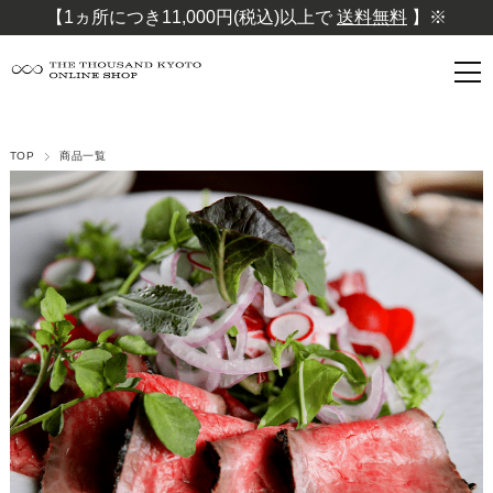
【1ヵ所につき11,000円(税込)以上で
送料無料
】※
TOP
商品一覧