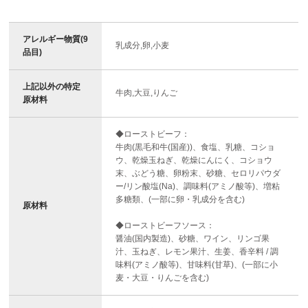
アレルギー物質(9
乳成分,卵,小麦
品目)
上記以外の特定
牛肉,大豆,りんご
原材料
◆ローストビーフ：
牛肉(黒毛和牛(国産))、食塩、乳糖、コショ
ウ、乾燥玉ねぎ、乾燥にんにく、コショウ
末、ぶどう糖、卵粉末、砂糖、セロリパウダ
ー/リン酸塩(Na)、調味料(アミノ酸等)、増粘
多糖類、(一部に卵・乳成分を含む)
原材料
◆ローストビーフソース：
醤油(国内製造)、砂糖、ワイン、リンゴ果
汁、玉ねぎ、レモン果汁、生姜、香辛料 / 調
味料(アミノ酸等)、甘味料(甘草)、(一部に小
麦・大豆・りんごを含む)