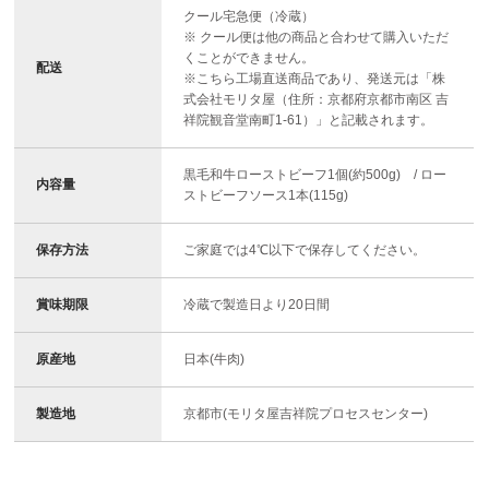
クール宅急便（冷蔵）
※ クール便は他の商品と合わせて購入いただ
くことができません。
配送
※こちら工場直送商品であり、発送元は「株
式会社モリタ屋（住所：京都府京都市南区 吉
祥院観音堂南町1-61）」と記載されます。
黒毛和牛ローストビーフ1個(約500g) / ロー
内容量
ストビーフソース1本(115g)
保存方法
ご家庭では4℃以下で保存してください。
賞味期限
冷蔵で製造日より20日間
原産地
日本(牛肉)
製造地
京都市(モリタ屋吉祥院プロセスセンター)