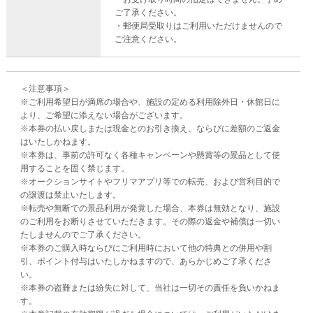
ご了承ください。
・郵便局受取りはご利用いただけませんので
ご注意ください。
＜注意事項＞
※ご利用希望日が満席の場合や、施設の定める利用除外日・休館日に
より、ご希望に添えない場合がございます。
※本券の払い戻しまたは現金とのお引き換え、ならびに差額のご返金
はいたしかねます。
※本券は、事前の許可なく各種キャンペーンや懸賞等の景品として使
用することを固く禁じます。
※オークションサイトやフリマアプリ等での転売、および営利目的で
の譲渡は禁止いたします。
※転売や無断での景品利用が発覚した場合、本券は無効となり、施設
のご利用をお断りさせていただきます。その際の返金や補償は一切い
たしませんのでご了承ください。
※本券のご購入時ならびにご利用時において他の特典との併用や割
引、ポイント付与はいたしかねますので、あらかじめご了承くださ
い。
※本券の盗難または紛失に対して、当社は一切その責任を負いかねま
す。