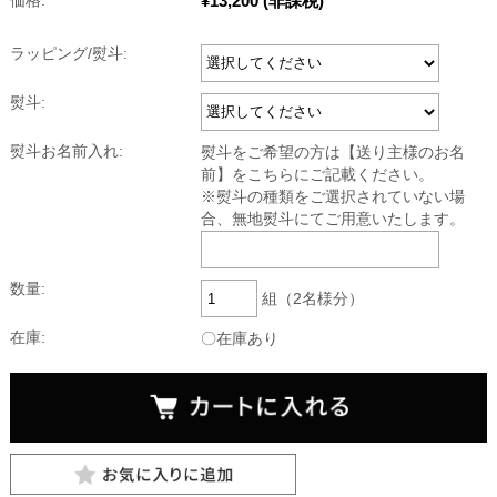
¥13,200
(非課税)
価格:
ラッピング/熨斗:
熨斗:
熨斗お名前入れ:
熨斗をご希望の方は【送り主様のお名
前】をこちらにご記載ください。
※熨斗の種類をご選択されていない場
合、無地熨斗にてご用意いたします。
数量:
組（2名様分）
在庫:
〇在庫あり