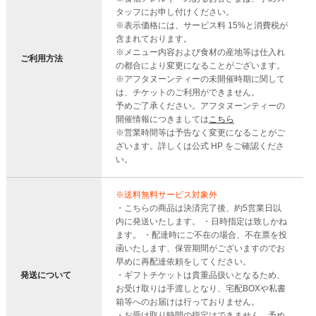
タッフにお申し付けください。
※表示価格には、サービス料 15%と消費税が
含まれております。
※メニュー内容および食材の産地等は仕入れ
ご利用方法
の都合により変更になることがございます。
※アフタヌーンティーの未開催時期に関して
は、チケットのご利用ができません。
予めご了承ください。アフタヌーンティーの
開催情報につきましては
こちら
※営業時間等は予告なく変更になることがご
ざいます。詳しくは公式 HP をご確認くださ
い。
※送料無料サービス対象外
・こちらの商品は決済完了後、約5営業日以
内に発送いたします。 ・日時指定は致しかね
ます。 ・配達時にご不在の場合、不在票を投
函いたします、保管期間がございますのでお
早めに再配達依頼をしてください。
発送について
・ギフトチケットは貴重品扱いとなるため、
お受け取りは手渡しとなり、宅配BOXや私書
箱等へのお届けは行っておりません。
・お受け取り時間の指定はできません。予め