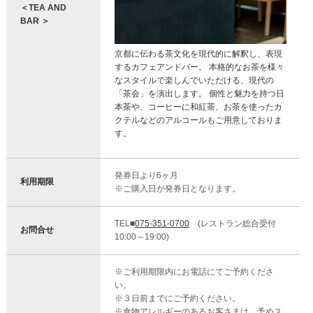
＜TEA AND
BAR ＞
京都に伝わる茶文化を現代的に解釈し、表現
するカフェアンドバー。 本格的なお茶を様々
なスタイルで楽しんでいただける、現代の
「茶会」を演出します。 個性と魅力を持つ日
本茶や、コーヒーに和紅茶、お茶を使ったカ
クテルなどのアルコールもご用意しておりま
す。
発券日より6ヶ月
利用期限
※ご購入日が発券日となります。
TEL■
075-351-0700
(レストラン総合受付
お問合せ
10:00～19:00)
※ご利用期限内にお電話にてご予約くださ
い。
※３日前までにご予約ください。
※食物アレルギーのあるお客さまは、予めス