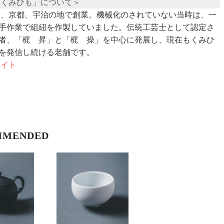
苑くみひも」について＞
年に、京都、宇治の地で創業。機械化のされていない当時は、一
手作業で組紐を作製していました。伝統工芸士として認定さ
者、「梶 昇」と「梶 操」を中心に発展し、現在もくみひ
を発信し続ける老舗です。
サイト
MMENDED