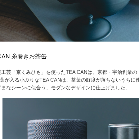
 CAN 糸巻きお茶缶
統工芸「京くみひも」を使ったTEA CANは、京都・宇治創業
茶葉が入る小ぶりなTEA CANは、茶葉の鮮度が落ちないうち
ざまなシーンに似合う、モダンなデザインに仕上げました。