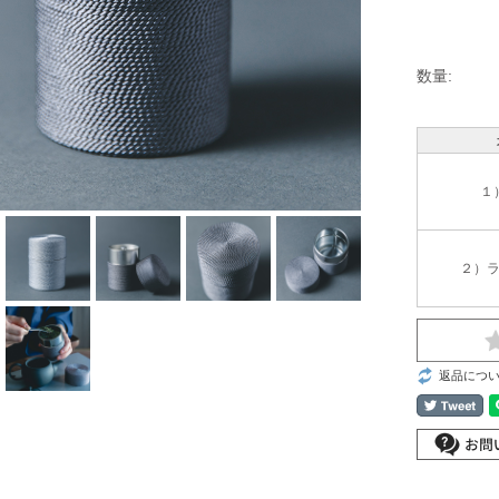
数量:
１
２）
返品につ