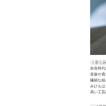
＜京く
奈良時代
皇族や貴
繊細な組
みひもは
高い工芸