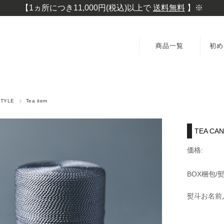
【1ヵ所につき11,000円(税込)以上で
送料無料
】※
商品一覧
初め
SELECTION
SPECIAL
STYLE
Tea item
LIFESTYLE
TEA C
FOOD
価格:
GIFT
BOX梱包/熨
TAKEOUT
熨斗お名前