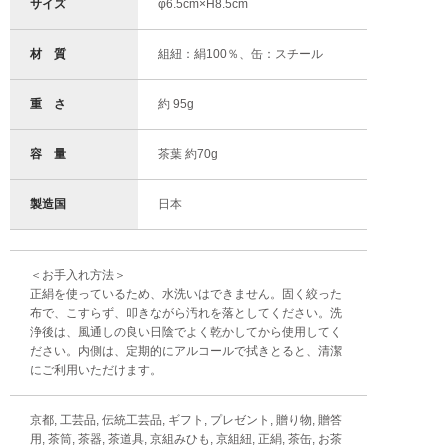
サイズ
φ6.5cm×H8.5cm
材 質
組紐：絹100％、缶：スチール
重 さ
約 95g
容 量
茶葉 約70g
製造国
日本
＜お手入れ方法＞
正絹を使っているため、水洗いはできません。固く絞った
布で、こすらず、叩きながら汚れを落としてください。洗
浄後は、風通しの良い日陰でよく乾かしてから使用してく
ださい。内側は、定期的にアルコールで拭きとると、清潔
にご利用いただけます。
京都, 工芸品, 伝統工芸品, ギフト, プレゼント, 贈り物, 贈答
用, 茶筒, 茶器, 茶道具, 京組みひも, 京組紐, 正絹, 茶缶, お茶