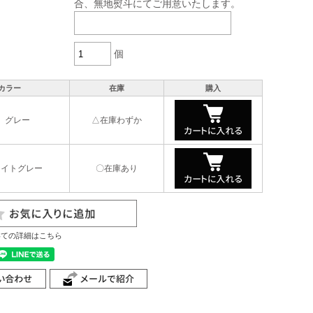
合、無地熨斗にてご用意いたします。
個
カラー
在庫
購入
）グレー
△在庫わずか
ライトグレー
〇在庫あり
いての詳細はこちら