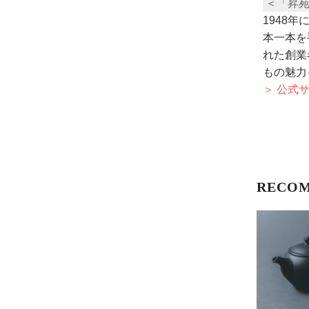
＜「昇
1948
本一本を
れた創業
もの魅力
＞ 公式
RECO